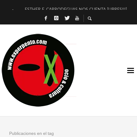
ESTHER F. CARRODEGUAS NOS CUENTA [LIBRES!!!]
[TERRA DE GUAPES] DE SANDRA MONFORT
[ELECTRA JONDA] DE JUAN GUERRERO ZAMORA
TIMBRE 4, LA ESCUELA DEL DIRECTOR TEATRAL CLAUDIO 
30 AÑOS (NO ES NADA) DE LA KATARSIS DEL TOMATAZO
MILITARES JUDÍAS EN #EXVITA
D’BALDOMEROS REINVENTAN [BITÁCORA 3.0] EN EXVITA
MARSHALL FLASH PRESENTA EN EXVITA [RELATIVA SENCILL
JOFRE BARDAGÍ EN EXVITA INTERPRETANDO A SERRAT
YORCH PRESENTA [CURSO DE ARMONÍA PERSECUTORIA] EN
Publicaciones en el tag