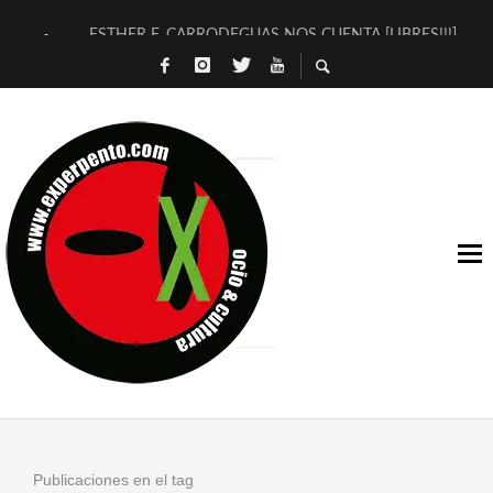
ESTHER F. CARRODEGUAS NOS CUENTA [LIBRES!!!]
[TERRA DE GUAPES] DE SANDRA MONFORT
[ELECTRA JONDA] DE JUAN GUERRERO ZAMORA
TIMBRE 4, LA ESCUELA DEL DIRECTOR TEATRAL CLAUDIO 
30 AÑOS (NO ES NADA) DE LA KATARSIS DEL TOMATAZO
MILITARES JUDÍAS EN #EXVITA
D’BALDOMEROS REINVENTAN [BITÁCORA 3.0] EN EXVITA
MARSHALL FLASH PRESENTA EN EXVITA [RELATIVA SENCILL
JOFRE BARDAGÍ EN EXVITA INTERPRETANDO A SERRAT
YORCH PRESENTA [CURSO DE ARMONÍA PERSECUTORIA] EN
Publicaciones en el tag