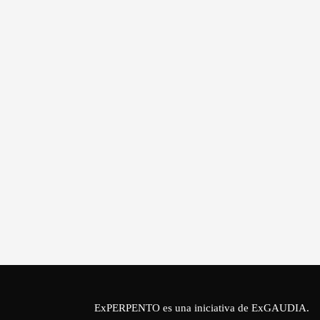
ExPERPENTO es una iniciativa de
ExGAUDIA
.