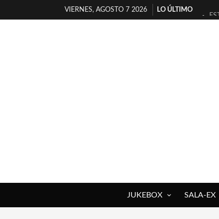
VIERNES, AGOSTO 7 2026
LO ÚLTIMO
ES
[T
[E
TI
30
MI
D’
MA
JO
YO
JUKEBOX
SALA-EX