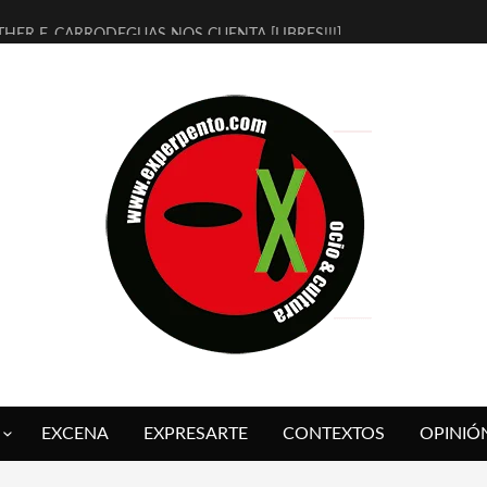
THER F. CARRODEGUAS NOS CUENTA [LIBRES!!!]
ERRA DE GUAPES] DE SANDRA MONFORT
LECTRA JONDA] DE JUAN GUERRERO ZAMORA
MBRE 4, LA ESCUELA DEL DIRECTOR TEATRAL CLAUDIO TOLCACHIR
 AÑOS (NO ES NADA) DE LA KATARSIS DEL TOMATAZO
LITARES JUDÍAS EN #EXVITA
BALDOMEROS REINVENTAN [BITÁCORA 3.0] EN EXVITA
RSHALL FLASH PRESENTA EN EXVITA [RELATIVA SENCILLEZ]
FRE BARDAGÍ EN EXVITA INTERPRETANDO A SERRAT
RCH PRESENTA [CURSO DE ARMONÍA PERSECUTORIA] EN EXVITA
EXCENA
EXPRESARTE
CONTEXTOS
OPINIÓ