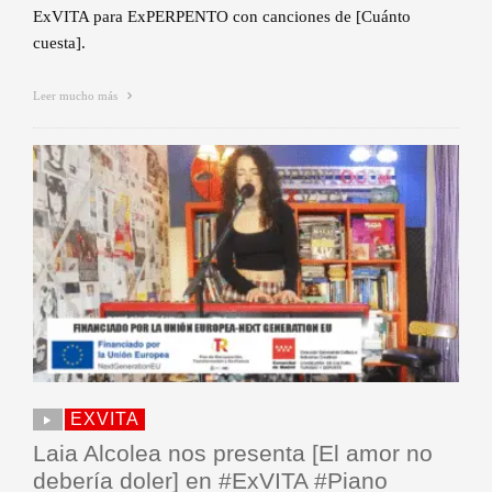
ExVITA para ExPERPENTO con canciones de [Cuánto
cuesta].
Leer mucho más
EXVITA
Laia Alcolea nos presenta [El amor no
debería doler] en #ExVITA #Piano