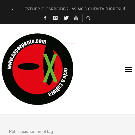
ESTHER F. CARRODEGUAS NOS CUENTA [LIBRES!!!]
[TERRA DE GUAPES] DE SANDRA MONFORT
[ELECTRA JONDA] DE JUAN GUERRERO ZAMORA
TIMBRE 4, LA ESCUELA DEL DIRECTOR TEATRAL CLAUDIO 
30 AÑOS (NO ES NADA) DE LA KATARSIS DEL TOMATAZO
MILITARES JUDÍAS EN #EXVITA
D’BALDOMEROS REINVENTAN [BITÁCORA 3.0] EN EXVITA
MARSHALL FLASH PRESENTA EN EXVITA [RELATIVA SENCILL
JOFRE BARDAGÍ EN EXVITA INTERPRETANDO A SERRAT
YORCH PRESENTA [CURSO DE ARMONÍA PERSECUTORIA] EN
Publicaciones en el tag