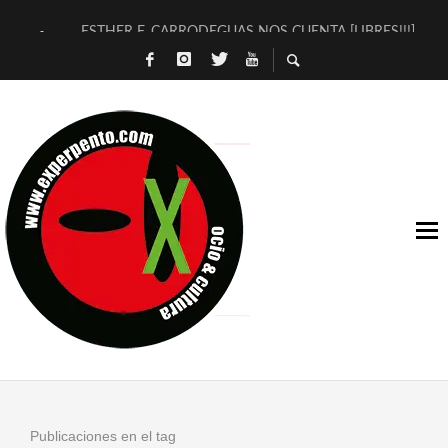
ESTHER F. CARRODEGUAS NOS CUENTA [LIBRES!!!]
[TERRA DE GUAPES] DE SANDRA MONFORT
[ELECTRA JONDA] DE JUAN GUERRERO ZAMORA
TIMBRE 4, LA ESCUELA DEL DIRECTOR TEATRAL CLAUDIO 
30 AÑOS (NO ES NADA) DE LA KATARSIS DEL TOMATAZO
MILITARES JUDÍAS EN #EXVITA
D’BALDOMEROS REINVENTAN [BITÁCORA 3.0] EN EXVITA
MARSHALL FLASH PRESENTA EN EXVITA [RELATIVA SENCILL
JOFRE BARDAGÍ EN EXVITA INTERPRETANDO A SERRAT
YORCH PRESENTA [CURSO DE ARMONÍA PERSECUTORIA] EN
Publicaciones en el tag