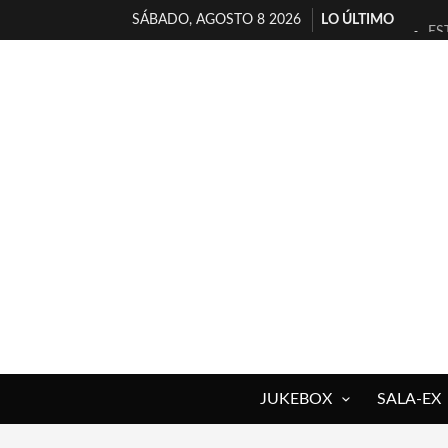
SÁBADO, AGOSTO 8 2026
LO ÚLTIMO
ES
[T
[E
TI
30
MI
D’
MA
JO
YO
JUKEBOX
SALA-EX