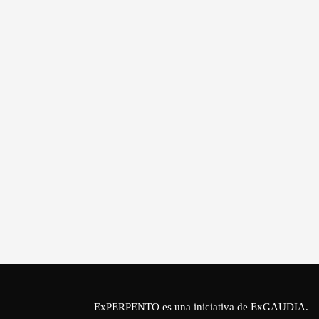
ExPERPENTO es una iniciativa de
ExGAUDIA
.