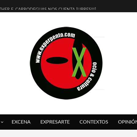
THER F. CARRODEGUAS NOS CUENTA [LIBRES!!!]
ERRA DE GUAPES] DE SANDRA MONFORT
LECTRA JONDA] DE JUAN GUERRERO ZAMORA
MBRE 4, LA ESCUELA DEL DIRECTOR TEATRAL CLAUDIO TOLCACHIR
 AÑOS (NO ES NADA) DE LA KATARSIS DEL TOMATAZO
LITARES JUDÍAS EN #EXVITA
BALDOMEROS REINVENTAN [BITÁCORA 3.0] EN EXVITA
RSHALL FLASH PRESENTA EN EXVITA [RELATIVA SENCILLEZ]
FRE BARDAGÍ EN EXVITA INTERPRETANDO A SERRAT
RCH PRESENTA [CURSO DE ARMONÍA PERSECUTORIA] EN EXVITA
EXCENA
EXPRESARTE
CONTEXTOS
OPINIÓ