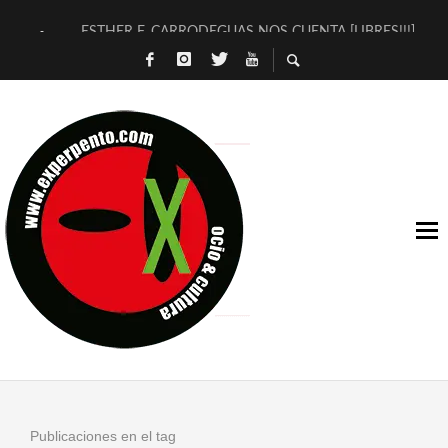
ESTHER F. CARRODEGUAS NOS CUENTA [LIBRES!!!]
[TERRA DE GUAPES] DE SANDRA MONFORT
[ELECTRA JONDA] DE JUAN GUERRERO ZAMORA
TIMBRE 4, LA ESCUELA DEL DIRECTOR TEATRAL CLAUDIO 
30 AÑOS (NO ES NADA) DE LA KATARSIS DEL TOMATAZO
MILITARES JUDÍAS EN #EXVITA
D’BALDOMEROS REINVENTAN [BITÁCORA 3.0] EN EXVITA
MARSHALL FLASH PRESENTA EN EXVITA [RELATIVA SENCILL
JOFRE BARDAGÍ EN EXVITA INTERPRETANDO A SERRAT
YORCH PRESENTA [CURSO DE ARMONÍA PERSECUTORIA] EN
Publicaciones en el tag