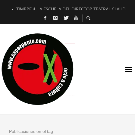
TIMBRE 4, LA ESCUELA DEL DIRECTOR TEATRAL CLAUDIO 
30 AÑOS (NO ES NADA) DE LA KATARSIS DEL TOMATAZO
MILITARES JUDÍAS EN #EXVITA
D’BALDOMEROS REINVENTAN [BITÁCORA 3.0] EN EXVITA
MARSHALL FLASH PRESENTA EN EXVITA [RELATIVA SENCILL
JOFRE BARDAGÍ EN EXVITA INTERPRETANDO A SERRAT
YORCH PRESENTA [CURSO DE ARMONÍA PERSECUTORIA] EN
MAGALÍ SARE NOS EXPLICA [DESCASADA]
«NO TENGO PUTOS SUEÑOS»
[A FUEGO] DE ESTEL DÍAZ
Publicaciones en el tag