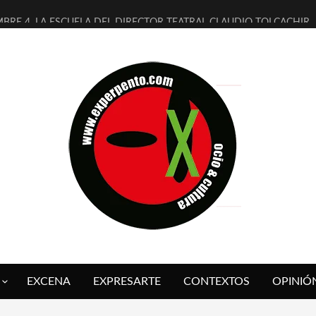
MBRE 4, LA ESCUELA DEL DIRECTOR TEATRAL CLAUDIO TOLCACHIR
 AÑOS (NO ES NADA) DE LA KATARSIS DEL TOMATAZO
LITARES JUDÍAS EN #EXVITA
BALDOMEROS REINVENTAN [BITÁCORA 3.0] EN EXVITA
RSHALL FLASH PRESENTA EN EXVITA [RELATIVA SENCILLEZ]
FRE BARDAGÍ EN EXVITA INTERPRETANDO A SERRAT
RCH PRESENTA [CURSO DE ARMONÍA PERSECUTORIA] EN EXVITA
GALÍ SARE NOS EXPLICA [DESCASADA]
O TENGO PUTOS SUEÑOS»
 FUEGO] DE ESTEL DÍAZ
EXCENA
EXPRESARTE
CONTEXTOS
OPINIÓ