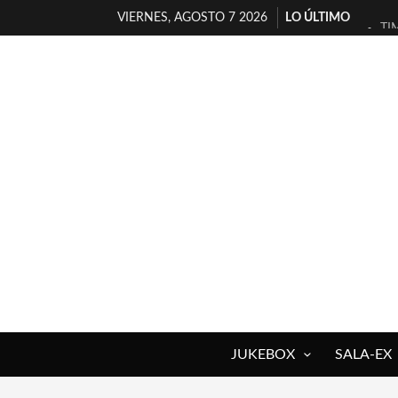
VIERNES, AGOSTO 7 2026
LO ÚLTIMO
TI
30
MI
D’
MA
JO
YO
MA
«N
[A
JUKEBOX
SALA-EX