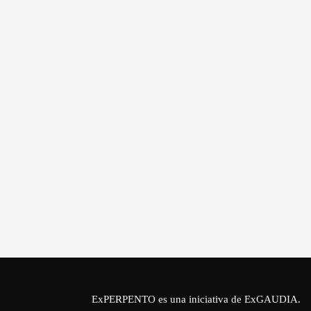
ExPERPENTO es una iniciativa de
ExGAUDIA
.