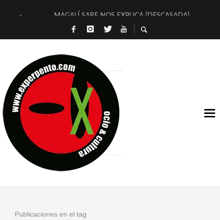
MAGALÍ SARE NOS EXPLICA [DESCASADA]
«NO TENGO PUTOS SUEÑOS»
[A FUEGO] DE ESTEL DÍAZ
[LA BOLA NEGRA] DE JAVIER CALVO Y JAVIER AMBROSSI
OSLO OVNIES LLEGAN CORRIENDO A ARANDA (SONORAMA
FÉLIX CALVO NOS PRESENTA [LAS PALMERAS] (NOVELA DE
[EL SER QUERIDO] DE RODRIGO SOROGOYEN
ENTREVISTA A IVÁN HUMANES POR [EL LIBRO ROJO]
ARRABAL, ARRABAL, ARRABAL, ARRABEAUX
DEL ASOMBRO CASUAL A LA MIRADA PURA: [SOBRE ARTE I
Publicaciones en el tag