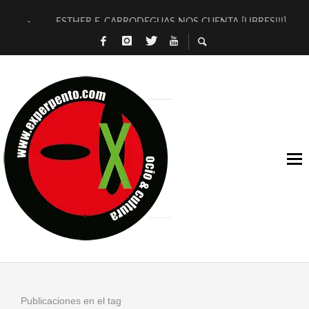
ESTHER F. CARRODEGUAS NOS CUENTA [LIBRES!!!]
[TERRA DE GUAPES] DE SANDRA MONFORT
[ELECTRA JONDA] DE JUAN GUERRERO ZAMORA
TIMBRE 4, LA ESCUELA DEL DIRECTOR TEATRAL CLAUDIO 
30 AÑOS (NO ES NADA) DE LA KATARSIS DEL TOMATAZO
MILITARES JUDÍAS EN #EXVITA
D’BALDOMEROS REINVENTAN [BITÁCORA 3.0] EN EXVITA
MARSHALL FLASH PRESENTA EN EXVITA [RELATIVA SENCILL
JOFRE BARDAGÍ EN EXVITA INTERPRETANDO A SERRAT
YORCH PRESENTA [CURSO DE ARMONÍA PERSECUTORIA] EN
Publicaciones en el tag