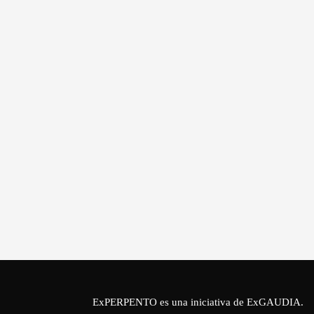
ExPERPENTO es una iniciativa de
ExGAUDIA
.