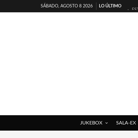
SÁBADO, AGOSTO 8 2026
LO ÚLTIMO
ES
[T
[E
TI
30
MI
D’
MA
JO
YO
JUKEBOX
SALA-EX