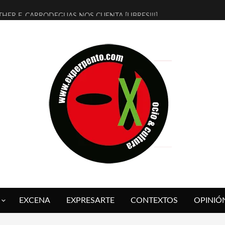
THER F. CARRODEGUAS NOS CUENTA [LIBRES!!!]
ERRA DE GUAPES] DE SANDRA MONFORT
LECTRA JONDA] DE JUAN GUERRERO ZAMORA
MBRE 4, LA ESCUELA DEL DIRECTOR TEATRAL CLAUDIO TOLCACHIR
 AÑOS (NO ES NADA) DE LA KATARSIS DEL TOMATAZO
LITARES JUDÍAS EN #EXVITA
BALDOMEROS REINVENTAN [BITÁCORA 3.0] EN EXVITA
RSHALL FLASH PRESENTA EN EXVITA [RELATIVA SENCILLEZ]
FRE BARDAGÍ EN EXVITA INTERPRETANDO A SERRAT
RCH PRESENTA [CURSO DE ARMONÍA PERSECUTORIA] EN EXVITA
EXCENA
EXPRESARTE
CONTEXTOS
OPINIÓ