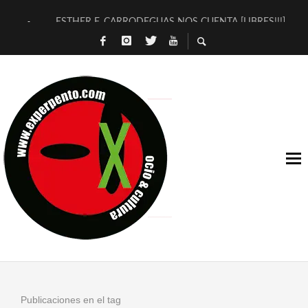
ESTHER F. CARRODEGUAS NOS CUENTA [LIBRES!!!]
[TERRA DE GUAPES] DE SANDRA MONFORT
[ELECTRA JONDA] DE JUAN GUERRERO ZAMORA
TIMBRE 4, LA ESCUELA DEL DIRECTOR TEATRAL CLAUDIO 
30 AÑOS (NO ES NADA) DE LA KATARSIS DEL TOMATAZO
MILITARES JUDÍAS EN #EXVITA
D’BALDOMEROS REINVENTAN [BITÁCORA 3.0] EN EXVITA
MARSHALL FLASH PRESENTA EN EXVITA [RELATIVA SENCILL
JOFRE BARDAGÍ EN EXVITA INTERPRETANDO A SERRAT
YORCH PRESENTA [CURSO DE ARMONÍA PERSECUTORIA] EN
Publicaciones en el tag