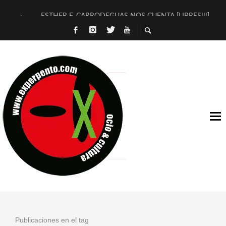
ESTHER F. CARRODEGUAS NOS CUENTA [LIBRES!!!]
[TERRA DE GUAPES] DE SANDRA MONFORT
[ELECTRA JONDA] DE JUAN GUERRERO ZAMORA
TIMBRE 4, LA ESCUELA DEL DIRECTOR TEATRAL CLAUDIO 
30 AÑOS (NO ES NADA) DE LA KATARSIS DEL TOMATAZO
MILITARES JUDÍAS EN #EXVITA
D’BALDOMEROS REINVENTAN [BITÁCORA 3.0] EN EXVITA
MARSHALL FLASH PRESENTA EN EXVITA [RELATIVA SENCILL
JOFRE BARDAGÍ EN EXVITA INTERPRETANDO A SERRAT
YORCH PRESENTA [CURSO DE ARMONÍA PERSECUTORIA] EN
Publicaciones en el tag