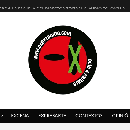
BRE 4, LA ESCUELA DEL DIRECTOR TEATRAL CLAUDIO TOLCACHIR
AÑOS (NO ES NADA) DE LA KATARSIS DEL TOMATAZO
ITARES JUDÍAS EN #EXVITA
ALDOMEROS REINVENTAN [BITÁCORA 3.0] EN EXVITA
SHALL FLASH PRESENTA EN EXVITA [RELATIVA SENCILLEZ]
RE BARDAGÍ EN EXVITA INTERPRETANDO A SERRAT
CH PRESENTA [CURSO DE ARMONÍA PERSECUTORIA] EN EXVITA
ALÍ SARE NOS EXPLICA [DESCASADA]
 TENGO PUTOS SUEÑOS»
FUEGO] DE ESTEL DÍAZ
EXCENA
EXPRESARTE
CONTEXTOS
OPINIÓ