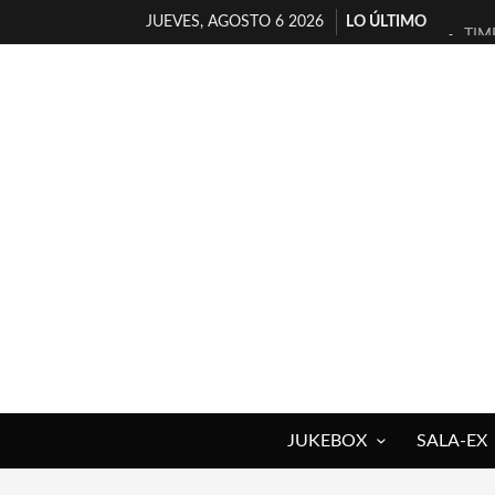
JUEVES, AGOSTO 6 2026
LO ÚLTIMO
TIM
30 
MIL
D’B
MAR
JOF
YOR
MAG
«NO
[A 
JUKEBOX
SALA-EX