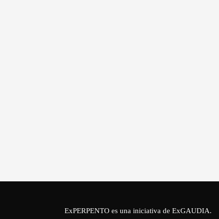
ExPERPENTO es una iniciativa de
ExGAUDIA
.