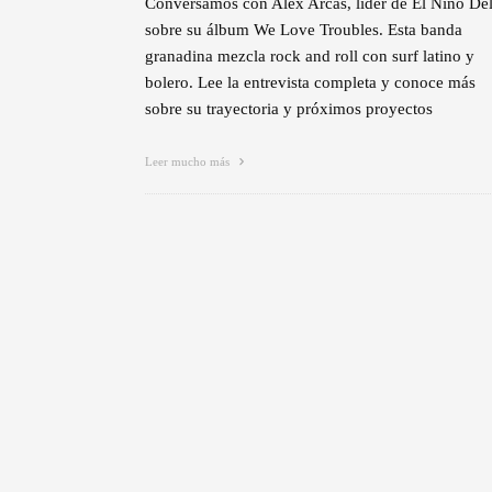
Conversamos con Alex Arcas, líder de El Niño Del
sobre su álbum We Love Troubles. Esta banda
granadina mezcla rock and roll con surf latino y
bolero. Lee la entrevista completa y conoce más
sobre su trayectoria y próximos proyectos
Leer mucho más