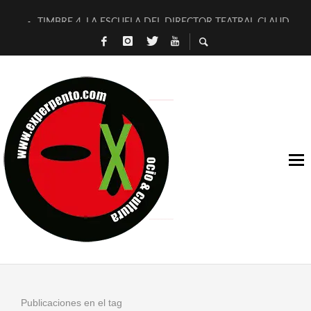
TIMBRE 4, LA ESCUELA DEL DIRECTOR TEATRAL CLAUDIO 
30 AÑOS (NO ES NADA) DE LA KATARSIS DEL TOMATAZO
MILITARES JUDÍAS EN #EXVITA
D’BALDOMEROS REINVENTAN [BITÁCORA 3.0] EN EXVITA
MARSHALL FLASH PRESENTA EN EXVITA [RELATIVA SENCILL
JOFRE BARDAGÍ EN EXVITA INTERPRETANDO A SERRAT
YORCH PRESENTA [CURSO DE ARMONÍA PERSECUTORIA] EN
MAGALÍ SARE NOS EXPLICA [DESCASADA]
«NO TENGO PUTOS SUEÑOS»
[A FUEGO] DE ESTEL DÍAZ
Publicaciones en el tag