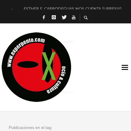
ESTHER F. CARRODEGUAS NOS CUENTA [LIBRES!!!]
[TERRA DE GUAPES] DE SANDRA MONFORT
[ELECTRA JONDA] DE JUAN GUERRERO ZAMORA
TIMBRE 4, LA ESCUELA DEL DIRECTOR TEATRAL CLAUDIO 
30 AÑOS (NO ES NADA) DE LA KATARSIS DEL TOMATAZO
MILITARES JUDÍAS EN #EXVITA
D’BALDOMEROS REINVENTAN [BITÁCORA 3.0] EN EXVITA
MARSHALL FLASH PRESENTA EN EXVITA [RELATIVA SENCILL
JOFRE BARDAGÍ EN EXVITA INTERPRETANDO A SERRAT
YORCH PRESENTA [CURSO DE ARMONÍA PERSECUTORIA] EN
Publicaciones en el tag