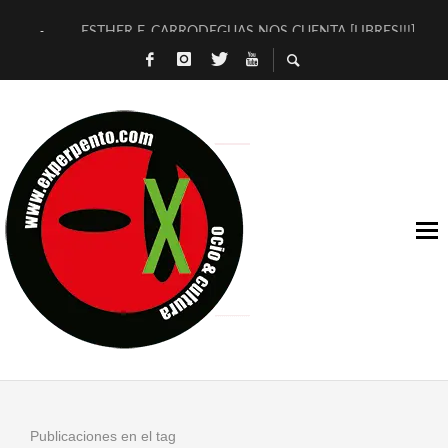
ESTHER F. CARRODEGUAS NOS CUENTA [LIBRES!!!]
[TERRA DE GUAPES] DE SANDRA MONFORT
[ELECTRA JONDA] DE JUAN GUERRERO ZAMORA
TIMBRE 4, LA ESCUELA DEL DIRECTOR TEATRAL CLAUDIO 
30 AÑOS (NO ES NADA) DE LA KATARSIS DEL TOMATAZO
MILITARES JUDÍAS EN #EXVITA
D’BALDOMEROS REINVENTAN [BITÁCORA 3.0] EN EXVITA
MARSHALL FLASH PRESENTA EN EXVITA [RELATIVA SENCILL
JOFRE BARDAGÍ EN EXVITA INTERPRETANDO A SERRAT
YORCH PRESENTA [CURSO DE ARMONÍA PERSECUTORIA] EN
Publicaciones en el tag