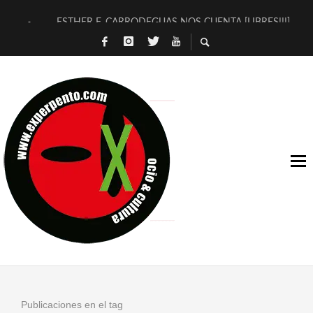
ESTHER F. CARRODEGUAS NOS CUENTA [LIBRES!!!]
[TERRA DE GUAPES] DE SANDRA MONFORT
[ELECTRA JONDA] DE JUAN GUERRERO ZAMORA
TIMBRE 4, LA ESCUELA DEL DIRECTOR TEATRAL CLAUDIO 
30 AÑOS (NO ES NADA) DE LA KATARSIS DEL TOMATAZO
MILITARES JUDÍAS EN #EXVITA
D’BALDOMEROS REINVENTAN [BITÁCORA 3.0] EN EXVITA
MARSHALL FLASH PRESENTA EN EXVITA [RELATIVA SENCILL
JOFRE BARDAGÍ EN EXVITA INTERPRETANDO A SERRAT
YORCH PRESENTA [CURSO DE ARMONÍA PERSECUTORIA] EN
Publicaciones en el tag