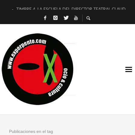
TIMBRE 4, LA ESCUELA DEL DIRECTOR TEATRAL CLAUDIO 
30 AÑOS (NO ES NADA) DE LA KATARSIS DEL TOMATAZO
MILITARES JUDÍAS EN #EXVITA
D’BALDOMEROS REINVENTAN [BITÁCORA 3.0] EN EXVITA
MARSHALL FLASH PRESENTA EN EXVITA [RELATIVA SENCILL
JOFRE BARDAGÍ EN EXVITA INTERPRETANDO A SERRAT
YORCH PRESENTA [CURSO DE ARMONÍA PERSECUTORIA] EN
MAGALÍ SARE NOS EXPLICA [DESCASADA]
«NO TENGO PUTOS SUEÑOS»
[A FUEGO] DE ESTEL DÍAZ
Publicaciones en el tag