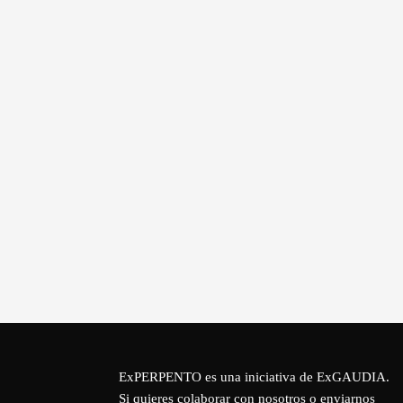
ExPERPENTO es una iniciativa de
ExGAUDIA
.
Si quieres colaborar con nosotros o enviarnos