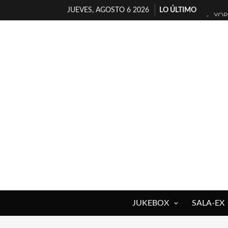
JUEVES, AGOSTO 6 2026
LO ÚLTIMO
YOR
MAG
«NO
[A 
[LA
OSL
FÉL
MEI
REG
[EL
JUKEBOX
SALA-EX