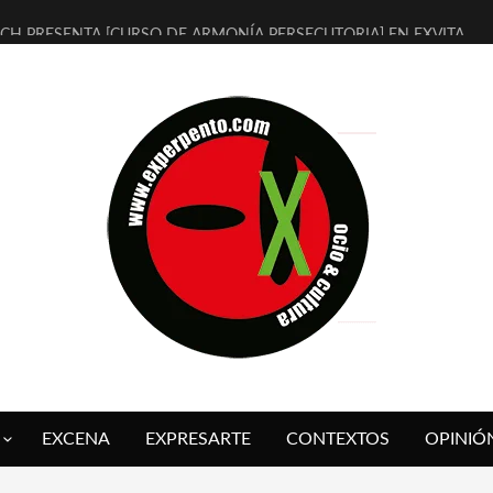
CH PRESENTA [CURSO DE ARMONÍA PERSECUTORIA] EN EXVITA
ALÍ SARE NOS EXPLICA [DESCASADA]
 TENGO PUTOS SUEÑOS»
FUEGO] DE ESTEL DÍAZ
 BOLA NEGRA] DE JAVIER CALVO Y JAVIER AMBROSSI
O OVNIES LLEGAN CORRIENDO A ARANDA (SONORAMA Y COSQUÍN
IX CALVO NOS PRESENTA [LAS PALMERAS] (NOVELA DE VAMPIROS V
 DE LA CRUZ PRESENTA EN EXVITA [COSA DE ACTITUD]
IO EN EXVITA (Y «EN EL RUEDO»)
 SER QUERIDO] DE RODRIGO SOROGOYEN
EXCENA
EXPRESARTE
CONTEXTOS
OPINIÓ