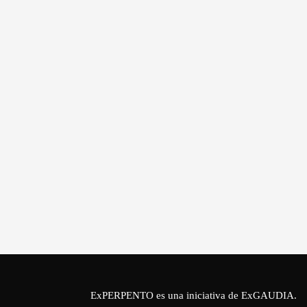
ExPERPENTO es una iniciativa de
ExGAUDIA
.