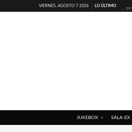
VIERNES, AGOSTO 7 2026
LO ÚLTIMO
ES
[T
[E
TI
30
MI
D’
MA
JO
YO
JUKEBOX
SALA-EX