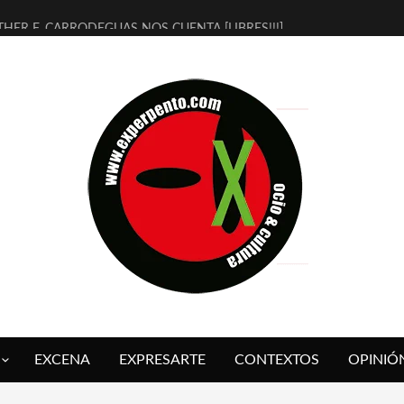
THER F. CARRODEGUAS NOS CUENTA [LIBRES!!!]
ERRA DE GUAPES] DE SANDRA MONFORT
LECTRA JONDA] DE JUAN GUERRERO ZAMORA
MBRE 4, LA ESCUELA DEL DIRECTOR TEATRAL CLAUDIO TOLCACHIR
 AÑOS (NO ES NADA) DE LA KATARSIS DEL TOMATAZO
LITARES JUDÍAS EN #EXVITA
BALDOMEROS REINVENTAN [BITÁCORA 3.0] EN EXVITA
RSHALL FLASH PRESENTA EN EXVITA [RELATIVA SENCILLEZ]
FRE BARDAGÍ EN EXVITA INTERPRETANDO A SERRAT
RCH PRESENTA [CURSO DE ARMONÍA PERSECUTORIA] EN EXVITA
EXCENA
EXPRESARTE
CONTEXTOS
OPINIÓ