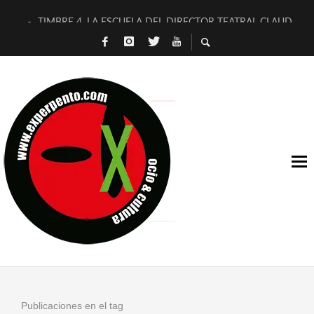
TIMBRE 4, LA ESCUELA DEL DIRECTOR TEATRAL CLAUDIO 
30 AÑOS (NO ES NADA) DE LA KATARSIS DEL TOMATAZO
MILITARES JUDÍAS EN #EXVITA
D’BALDOMEROS REINVENTAN [BITÁCORA 3.0] EN EXVITA
MARSHALL FLASH PRESENTA EN EXVITA [RELATIVA SENCILL
JOFRE BARDAGÍ EN EXVITA INTERPRETANDO A SERRAT
YORCH PRESENTA [CURSO DE ARMONÍA PERSECUTORIA] EN
MAGALÍ SARE NOS EXPLICA [DESCASADA]
«NO TENGO PUTOS SUEÑOS»
[A FUEGO] DE ESTEL DÍAZ
Publicaciones en el tag