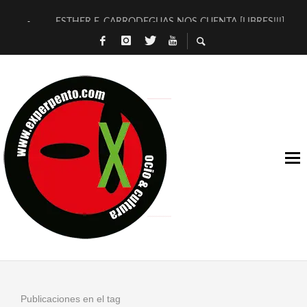
ESTHER F. CARRODEGUAS NOS CUENTA [LIBRES!!!]
[TERRA DE GUAPES] DE SANDRA MONFORT
[ELECTRA JONDA] DE JUAN GUERRERO ZAMORA
TIMBRE 4, LA ESCUELA DEL DIRECTOR TEATRAL CLAUDIO 
30 AÑOS (NO ES NADA) DE LA KATARSIS DEL TOMATAZO
MILITARES JUDÍAS EN #EXVITA
D’BALDOMEROS REINVENTAN [BITÁCORA 3.0] EN EXVITA
MARSHALL FLASH PRESENTA EN EXVITA [RELATIVA SENCILL
JOFRE BARDAGÍ EN EXVITA INTERPRETANDO A SERRAT
YORCH PRESENTA [CURSO DE ARMONÍA PERSECUTORIA] EN
Publicaciones en el tag