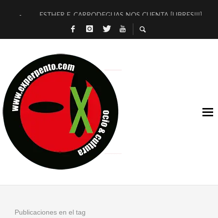
ESTHER F. CARRODEGUAS NOS CUENTA [LIBRES!!!]
[TERRA DE GUAPES] DE SANDRA MONFORT
[ELECTRA JONDA] DE JUAN GUERRERO ZAMORA
TIMBRE 4, LA ESCUELA DEL DIRECTOR TEATRAL CLAUDIO 
30 AÑOS (NO ES NADA) DE LA KATARSIS DEL TOMATAZO
MILITARES JUDÍAS EN #EXVITA
D’BALDOMEROS REINVENTAN [BITÁCORA 3.0] EN EXVITA
MARSHALL FLASH PRESENTA EN EXVITA [RELATIVA SENCILL
JOFRE BARDAGÍ EN EXVITA INTERPRETANDO A SERRAT
YORCH PRESENTA [CURSO DE ARMONÍA PERSECUTORIA] EN
Publicaciones en el tag