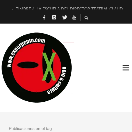
TIMBRE 4, LA ESCUELA DEL DIRECTOR TEATRAL CLAUDIO 
30 AÑOS (NO ES NADA) DE LA KATARSIS DEL TOMATAZO
MILITARES JUDÍAS EN #EXVITA
D’BALDOMEROS REINVENTAN [BITÁCORA 3.0] EN EXVITA
MARSHALL FLASH PRESENTA EN EXVITA [RELATIVA SENCILL
JOFRE BARDAGÍ EN EXVITA INTERPRETANDO A SERRAT
YORCH PRESENTA [CURSO DE ARMONÍA PERSECUTORIA] EN
MAGALÍ SARE NOS EXPLICA [DESCASADA]
«NO TENGO PUTOS SUEÑOS»
[A FUEGO] DE ESTEL DÍAZ
Publicaciones en el tag