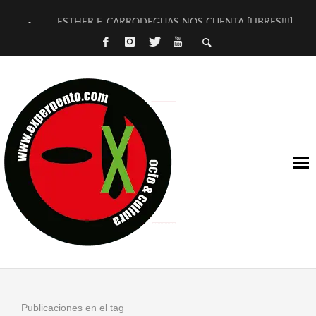
ESTHER F. CARRODEGUAS NOS CUENTA [LIBRES!!!]
[TERRA DE GUAPES] DE SANDRA MONFORT
[ELECTRA JONDA] DE JUAN GUERRERO ZAMORA
TIMBRE 4, LA ESCUELA DEL DIRECTOR TEATRAL CLAUDIO 
30 AÑOS (NO ES NADA) DE LA KATARSIS DEL TOMATAZO
MILITARES JUDÍAS EN #EXVITA
D’BALDOMEROS REINVENTAN [BITÁCORA 3.0] EN EXVITA
MARSHALL FLASH PRESENTA EN EXVITA [RELATIVA SENCILL
JOFRE BARDAGÍ EN EXVITA INTERPRETANDO A SERRAT
YORCH PRESENTA [CURSO DE ARMONÍA PERSECUTORIA] EN
Publicaciones en el tag