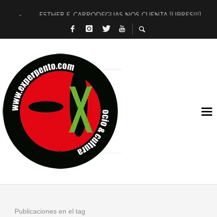
ESTHER F. CARRODEGUAS NOS CUENTA [LIBRES!!!]
[TERRA DE GUAPES] DE SANDRA MONFORT
[ELECTRA JONDA] DE JUAN GUERRERO ZAMORA
TIMBRE 4, LA ESCUELA DEL DIRECTOR TEATRAL CLAUDIO 
30 AÑOS (NO ES NADA) DE LA KATARSIS DEL TOMATAZO
MILITARES JUDÍAS EN #EXVITA
D’BALDOMEROS REINVENTAN [BITÁCORA 3.0] EN EXVITA
MARSHALL FLASH PRESENTA EN EXVITA [RELATIVA SENCILL
JOFRE BARDAGÍ EN EXVITA INTERPRETANDO A SERRAT
YORCH PRESENTA [CURSO DE ARMONÍA PERSECUTORIA] EN
Publicaciones en el tag