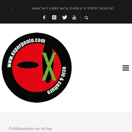
MAGALÍ SARE NOS EXPLICA [DESCASADA]
«NO TENGO PUTOS SUEÑOS»
[A FUEGO] DE ESTEL DÍAZ
[LA BOLA NEGRA] DE JAVIER CALVO Y JAVIER AMBROSSI
OSLO OVNIES LLEGAN CORRIENDO A ARANDA (SONORAMA
FÉLIX CALVO NOS PRESENTA [LAS PALMERAS] (NOVELA DE
[EL SER QUERIDO] DE RODRIGO SOROGOYEN
ENTREVISTA A IVÁN HUMANES POR [EL LIBRO ROJO]
ARRABAL, ARRABAL, ARRABAL, ARRABEAUX
DEL ASOMBRO CASUAL A LA MIRADA PURA: [SOBRE ARTE I
Publicaciones en el tag