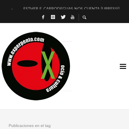
ESTHER F. CARRODEGUAS NOS CUENTA [LIBRES!!!]
[TERRA DE GUAPES] DE SANDRA MONFORT
[ELECTRA JONDA] DE JUAN GUERRERO ZAMORA
TIMBRE 4, LA ESCUELA DEL DIRECTOR TEATRAL CLAUDIO 
30 AÑOS (NO ES NADA) DE LA KATARSIS DEL TOMATAZO
MILITARES JUDÍAS EN #EXVITA
D’BALDOMEROS REINVENTAN [BITÁCORA 3.0] EN EXVITA
MARSHALL FLASH PRESENTA EN EXVITA [RELATIVA SENCILL
JOFRE BARDAGÍ EN EXVITA INTERPRETANDO A SERRAT
YORCH PRESENTA [CURSO DE ARMONÍA PERSECUTORIA] EN
Publicaciones en el tag