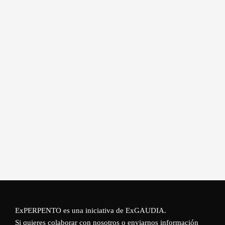
ExPERPENTO es una iniciativa de
ExGAUDIA
.
Si quieres colaborar con nosotros o enviarnos información