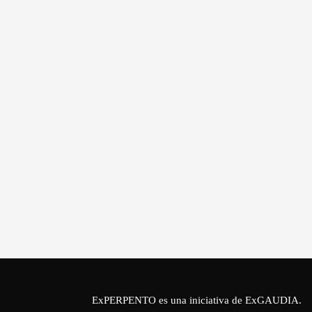
ExPERPENTO es una iniciativa de
ExGAUDIA
.