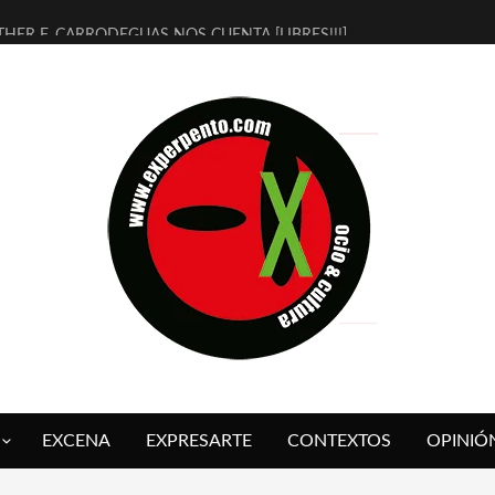
THER F. CARRODEGUAS NOS CUENTA [LIBRES!!!]
ERRA DE GUAPES] DE SANDRA MONFORT
LECTRA JONDA] DE JUAN GUERRERO ZAMORA
MBRE 4, LA ESCUELA DEL DIRECTOR TEATRAL CLAUDIO TOLCACHIR
 AÑOS (NO ES NADA) DE LA KATARSIS DEL TOMATAZO
LITARES JUDÍAS EN #EXVITA
BALDOMEROS REINVENTAN [BITÁCORA 3.0] EN EXVITA
RSHALL FLASH PRESENTA EN EXVITA [RELATIVA SENCILLEZ]
FRE BARDAGÍ EN EXVITA INTERPRETANDO A SERRAT
RCH PRESENTA [CURSO DE ARMONÍA PERSECUTORIA] EN EXVITA
EXCENA
EXPRESARTE
CONTEXTOS
OPINIÓ