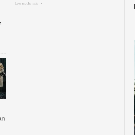
Leer mucho más
n
án