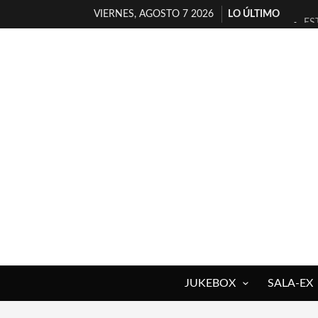
VIERNES, AGOSTO 7 2026
LO ÚLTIMO
ES
[T
[E
TI
30
MI
D’
MA
JO
YO
JUKEBOX
SALA-EX