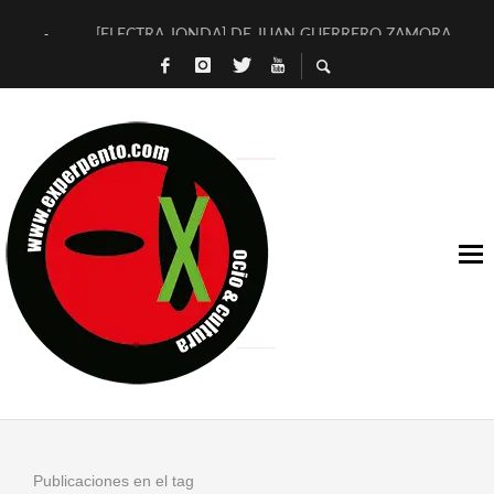
[ELECTRA JONDA] DE JUAN GUERRERO ZAMORA
TIMBRE 4, LA ESCUELA DEL DIRECTOR TEATRAL CLAUDIO 
30 AÑOS (NO ES NADA) DE LA KATARSIS DEL TOMATAZO
MILITARES JUDÍAS EN #EXVITA
D’BALDOMEROS REINVENTAN [BITÁCORA 3.0] EN EXVITA
MARSHALL FLASH PRESENTA EN EXVITA [RELATIVA SENCILL
JOFRE BARDAGÍ EN EXVITA INTERPRETANDO A SERRAT
YORCH PRESENTA [CURSO DE ARMONÍA PERSECUTORIA] EN
MAGALÍ SARE NOS EXPLICA [DESCASADA]
«NO TENGO PUTOS SUEÑOS»
Publicaciones en el tag