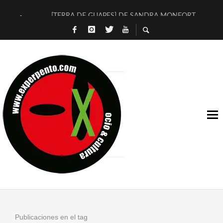
[TERRA DE GUAPES] DE SANDRA MONFORT
[ELECTRA JONDA] DE JUAN GUERRERO ZAMORA
TIMBRE 4, LA ESCUELA DEL DIRECTOR TEATRAL CLAUDIO 
30 AÑOS (NO ES NADA) DE LA KATARSIS DEL TOMATAZO
MILITARES JUDÍAS EN #EXVITA
D’BALDOMEROS REINVENTAN [BITÁCORA 3.0] EN EXVITA
MARSHALL FLASH PRESENTA EN EXVITA [RELATIVA SENCILL
JOFRE BARDAGÍ EN EXVITA INTERPRETANDO A SERRAT
YORCH PRESENTA [CURSO DE ARMONÍA PERSECUTORIA] EN
MAGALÍ SARE NOS EXPLICA [DESCASADA]
Publicaciones en el tag