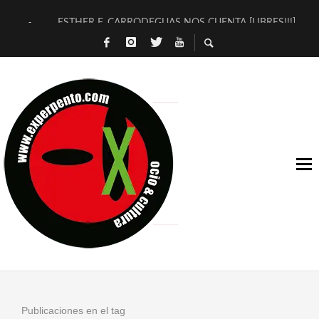
ESTHER F. CARRODEGUAS NOS CUENTA [LIBRES!!!]
[TERRA DE GUAPES] DE SANDRA MONFORT
[ELECTRA JONDA] DE JUAN GUERRERO ZAMORA
TIMBRE 4, LA ESCUELA DEL DIRECTOR TEATRAL CLAUDIO 
30 AÑOS (NO ES NADA) DE LA KATARSIS DEL TOMATAZO
MILITARES JUDÍAS EN #EXVITA
D’BALDOMEROS REINVENTAN [BITÁCORA 3.0] EN EXVITA
MARSHALL FLASH PRESENTA EN EXVITA [RELATIVA SENCILL
JOFRE BARDAGÍ EN EXVITA INTERPRETANDO A SERRAT
YORCH PRESENTA [CURSO DE ARMONÍA PERSECUTORIA] EN
Publicaciones en el tag