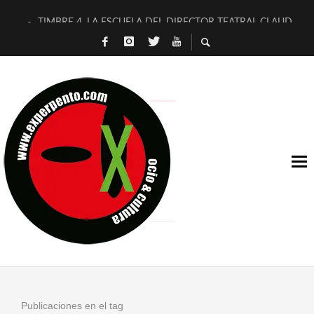
TIMBRE 4, LA ESCUELA DEL DIRECTOR TEATRAL CLAUDIO 
30 AÑOS (NO ES NADA) DE LA KATARSIS DEL TOMATAZO
MILITARES JUDÍAS EN #EXVITA
D’BALDOMEROS REINVENTAN [BITÁCORA 3.0] EN EXVITA
MARSHALL FLASH PRESENTA EN EXVITA [RELATIVA SENCILL
JOFRE BARDAGÍ EN EXVITA INTERPRETANDO A SERRAT
YORCH PRESENTA [CURSO DE ARMONÍA PERSECUTORIA] EN
MAGALÍ SARE NOS EXPLICA [DESCASADA]
«NO TENGO PUTOS SUEÑOS»
[A FUEGO] DE ESTEL DÍAZ
Publicaciones en el tag