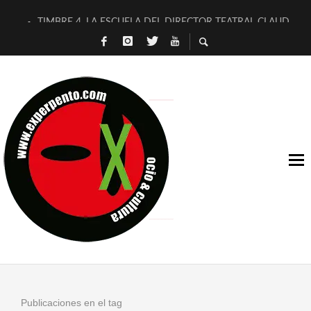
TIMBRE 4, LA ESCUELA DEL DIRECTOR TEATRAL CLAUDIO 
30 AÑOS (NO ES NADA) DE LA KATARSIS DEL TOMATAZO
MILITARES JUDÍAS EN #EXVITA
D’BALDOMEROS REINVENTAN [BITÁCORA 3.0] EN EXVITA
MARSHALL FLASH PRESENTA EN EXVITA [RELATIVA SENCILL
JOFRE BARDAGÍ EN EXVITA INTERPRETANDO A SERRAT
YORCH PRESENTA [CURSO DE ARMONÍA PERSECUTORIA] EN
MAGALÍ SARE NOS EXPLICA [DESCASADA]
«NO TENGO PUTOS SUEÑOS»
[A FUEGO] DE ESTEL DÍAZ
Publicaciones en el tag