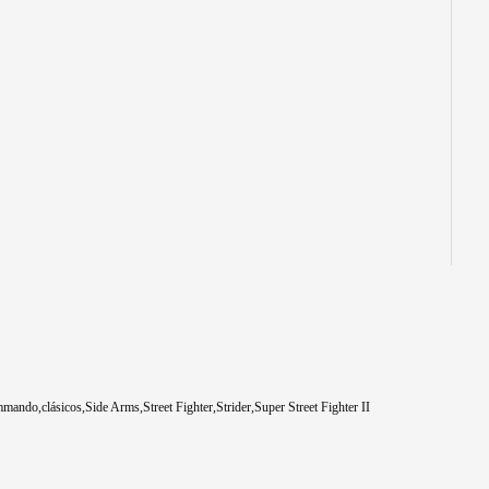
mmando
clásicos
Side Arms
Street Fighter
Strider
Super Street Fighter II