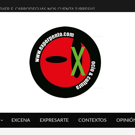
THER F. CARRODEGUAS NOS CUENTA [LIBRES!!!]
ERRA DE GUAPES] DE SANDRA MONFORT
LECTRA JONDA] DE JUAN GUERRERO ZAMORA
MBRE 4, LA ESCUELA DEL DIRECTOR TEATRAL CLAUDIO TOLCACHIR
 AÑOS (NO ES NADA) DE LA KATARSIS DEL TOMATAZO
LITARES JUDÍAS EN #EXVITA
BALDOMEROS REINVENTAN [BITÁCORA 3.0] EN EXVITA
RSHALL FLASH PRESENTA EN EXVITA [RELATIVA SENCILLEZ]
FRE BARDAGÍ EN EXVITA INTERPRETANDO A SERRAT
RCH PRESENTA [CURSO DE ARMONÍA PERSECUTORIA] EN EXVITA
EXCENA
EXPRESARTE
CONTEXTOS
OPINIÓ