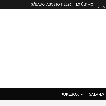
SÁBADO, AGOSTO 8 2026
LO ÚLTIMO
ES
[T
[E
TI
30
MI
D’
MA
JO
YO
JUKEBOX
SALA-EX