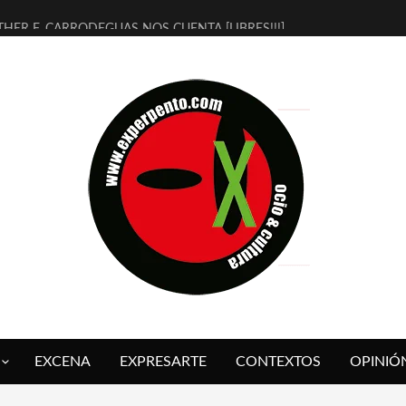
THER F. CARRODEGUAS NOS CUENTA [LIBRES!!!]
ERRA DE GUAPES] DE SANDRA MONFORT
LECTRA JONDA] DE JUAN GUERRERO ZAMORA
MBRE 4, LA ESCUELA DEL DIRECTOR TEATRAL CLAUDIO TOLCACHIR
 AÑOS (NO ES NADA) DE LA KATARSIS DEL TOMATAZO
LITARES JUDÍAS EN #EXVITA
BALDOMEROS REINVENTAN [BITÁCORA 3.0] EN EXVITA
RSHALL FLASH PRESENTA EN EXVITA [RELATIVA SENCILLEZ]
FRE BARDAGÍ EN EXVITA INTERPRETANDO A SERRAT
RCH PRESENTA [CURSO DE ARMONÍA PERSECUTORIA] EN EXVITA
EXCENA
EXPRESARTE
CONTEXTOS
OPINIÓ