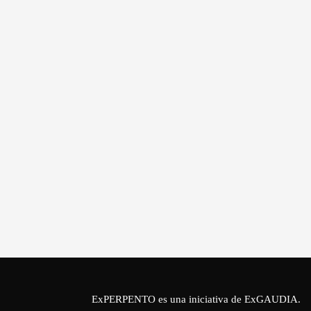
ExPERPENTO es una iniciativa de
ExGAUDIA
.