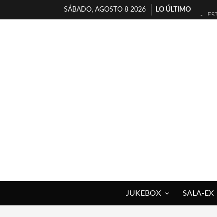
SÁBADO, AGOSTO 8 2026
LO ÚLTIMO
ES
[T
[E
TI
30
MI
D’
MA
JO
YO
JUKEBOX
SALA-EX