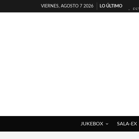
VIERNES, AGOSTO 7 2026
LO ÚLTIMO
ES
[T
[E
TI
30
MI
D’
MA
JO
YO
JUKEBOX
SALA-EX