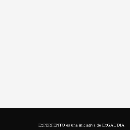
ExPERPENTO es una iniciativa de
ExGAUDIA
.