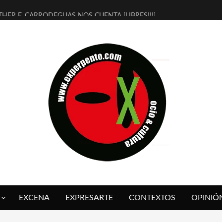
THER F. CARRODEGUAS NOS CUENTA [LIBRES!!!]
ERRA DE GUAPES] DE SANDRA MONFORT
LECTRA JONDA] DE JUAN GUERRERO ZAMORA
MBRE 4, LA ESCUELA DEL DIRECTOR TEATRAL CLAUDIO TOLCACHIR
 AÑOS (NO ES NADA) DE LA KATARSIS DEL TOMATAZO
LITARES JUDÍAS EN #EXVITA
BALDOMEROS REINVENTAN [BITÁCORA 3.0] EN EXVITA
RSHALL FLASH PRESENTA EN EXVITA [RELATIVA SENCILLEZ]
FRE BARDAGÍ EN EXVITA INTERPRETANDO A SERRAT
RCH PRESENTA [CURSO DE ARMONÍA PERSECUTORIA] EN EXVITA
EXCENA
EXPRESARTE
CONTEXTOS
OPINIÓ