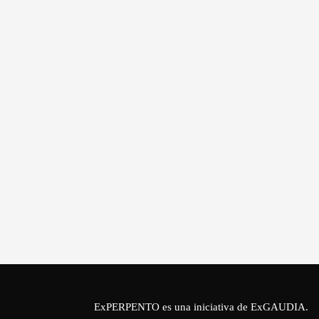
ExPERPENTO es una iniciativa de
ExGAUDIA
.