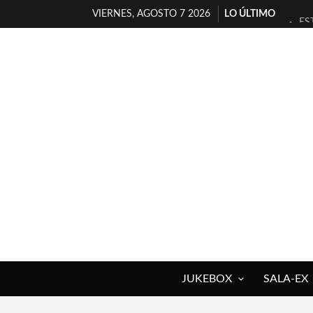
VIERNES, AGOSTO 7 2026
LO ÚLTIMO
ES
[T
[E
TI
30
MI
D’
MA
JO
YO
JUKEBOX
SALA-EX