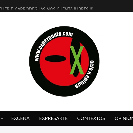
THER F. CARRODEGUAS NOS CUENTA [LIBRES!!!]
ERRA DE GUAPES] DE SANDRA MONFORT
LECTRA JONDA] DE JUAN GUERRERO ZAMORA
MBRE 4, LA ESCUELA DEL DIRECTOR TEATRAL CLAUDIO TOLCACHIR
 AÑOS (NO ES NADA) DE LA KATARSIS DEL TOMATAZO
LITARES JUDÍAS EN #EXVITA
BALDOMEROS REINVENTAN [BITÁCORA 3.0] EN EXVITA
RSHALL FLASH PRESENTA EN EXVITA [RELATIVA SENCILLEZ]
FRE BARDAGÍ EN EXVITA INTERPRETANDO A SERRAT
RCH PRESENTA [CURSO DE ARMONÍA PERSECUTORIA] EN EXVITA
EXCENA
EXPRESARTE
CONTEXTOS
OPINIÓ