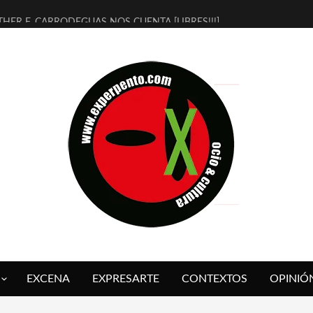
THER F. CARRODEGUAS NOS CUENTA [LIBRES!!!]
ERRA DE GUAPES] DE SANDRA MONFORT
LECTRA JONDA] DE JUAN GUERRERO ZAMORA
MBRE 4, LA ESCUELA DEL DIRECTOR TEATRAL CLAUDIO TOLCACHIR
 AÑOS (NO ES NADA) DE LA KATARSIS DEL TOMATAZO
LITARES JUDÍAS EN #EXVITA
BALDOMEROS REINVENTAN [BITÁCORA 3.0] EN EXVITA
RSHALL FLASH PRESENTA EN EXVITA [RELATIVA SENCILLEZ]
FRE BARDAGÍ EN EXVITA INTERPRETANDO A SERRAT
RCH PRESENTA [CURSO DE ARMONÍA PERSECUTORIA] EN EXVITA
EXCENA
EXPRESARTE
CONTEXTOS
OPINIÓ