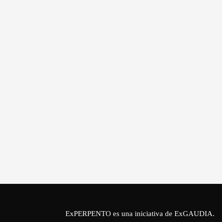
ExPERPENTO es una iniciativa de
ExGAUDIA
.