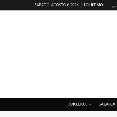
SÁBADO, AGOSTO 8 2026
LO ÚLTIMO
ES
[T
[E
TI
30
MI
D’
MA
JO
YO
JUKEBOX
SALA-EX