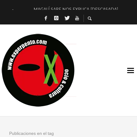
MAGALÍ SARE NOS EXPLICA [DESCASADA]
«NO TENGO PUTOS SUEÑOS»
[A FUEGO] DE ESTEL DÍAZ
[LA BOLA NEGRA] DE JAVIER CALVO Y JAVIER AMBROSSI
OSLO OVNIES LLEGAN CORRIENDO A ARANDA (SONORAMA
FÉLIX CALVO NOS PRESENTA [LAS PALMERAS] (NOVELA DE
[EL SER QUERIDO] DE RODRIGO SOROGOYEN
ENTREVISTA A IVÁN HUMANES POR [EL LIBRO ROJO]
ARRABAL, ARRABAL, ARRABAL, ARRABEAUX
DEL ASOMBRO CASUAL A LA MIRADA PURA: [SOBRE ARTE I
Publicaciones en el tag