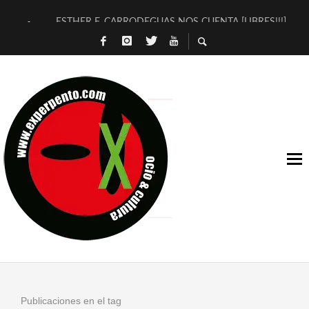
ESTHER F. CARRODEGUAS NOS CUENTA [LIBRES!!!]
[TERRA DE GUAPES] DE SANDRA MONFORT
[ELECTRA JONDA] DE JUAN GUERRERO ZAMORA
TIMBRE 4, LA ESCUELA DEL DIRECTOR TEATRAL CLAUDIO 
30 AÑOS (NO ES NADA) DE LA KATARSIS DEL TOMATAZO
MILITARES JUDÍAS EN #EXVITA
D’BALDOMEROS REINVENTAN [BITÁCORA 3.0] EN EXVITA
MARSHALL FLASH PRESENTA EN EXVITA [RELATIVA SENCILL
JOFRE BARDAGÍ EN EXVITA INTERPRETANDO A SERRAT
YORCH PRESENTA [CURSO DE ARMONÍA PERSECUTORIA] EN
Publicaciones en el tag