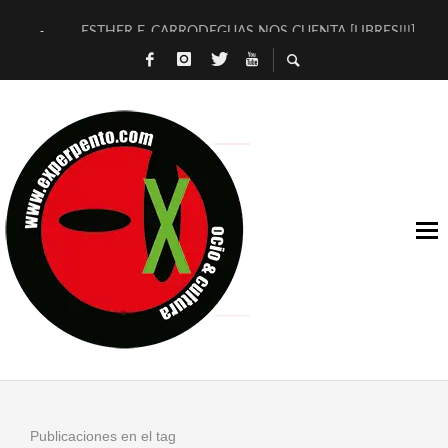
ESTHER F. CARRODEGUAS NOS CUENTA [LIBRES!!!]
[TERRA DE GUAPES] DE SANDRA MONFORT
[ELECTRA JONDA] DE JUAN GUERRERO ZAMORA
TIMBRE 4, LA ESCUELA DEL DIRECTOR TEATRAL CLAUDIO 
30 AÑOS (NO ES NADA) DE LA KATARSIS DEL TOMATAZO
MILITARES JUDÍAS EN #EXVITA
D’BALDOMEROS REINVENTAN [BITÁCORA 3.0] EN EXVITA
MARSHALL FLASH PRESENTA EN EXVITA [RELATIVA SENCILL
JOFRE BARDAGÍ EN EXVITA INTERPRETANDO A SERRAT
YORCH PRESENTA [CURSO DE ARMONÍA PERSECUTORIA] EN
Publicaciones en el tag