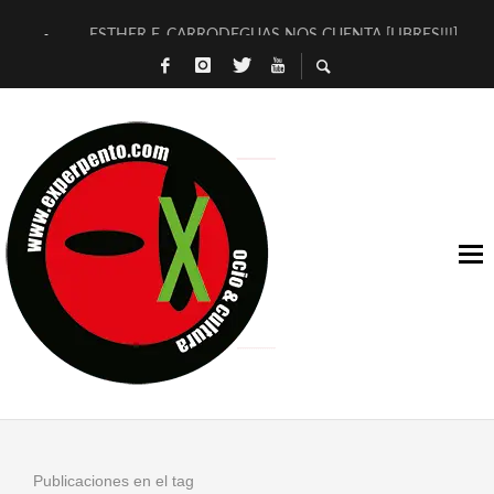
ESTHER F. CARRODEGUAS NOS CUENTA [LIBRES!!!]
[TERRA DE GUAPES] DE SANDRA MONFORT
[ELECTRA JONDA] DE JUAN GUERRERO ZAMORA
TIMBRE 4, LA ESCUELA DEL DIRECTOR TEATRAL CLAUDIO 
30 AÑOS (NO ES NADA) DE LA KATARSIS DEL TOMATAZO
MILITARES JUDÍAS EN #EXVITA
D’BALDOMEROS REINVENTAN [BITÁCORA 3.0] EN EXVITA
MARSHALL FLASH PRESENTA EN EXVITA [RELATIVA SENCILL
JOFRE BARDAGÍ EN EXVITA INTERPRETANDO A SERRAT
YORCH PRESENTA [CURSO DE ARMONÍA PERSECUTORIA] EN
Publicaciones en el tag