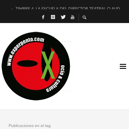
TIMBRE 4, LA ESCUELA DEL DIRECTOR TEATRAL CLAUDIO 
30 AÑOS (NO ES NADA) DE LA KATARSIS DEL TOMATAZO
MILITARES JUDÍAS EN #EXVITA
D’BALDOMEROS REINVENTAN [BITÁCORA 3.0] EN EXVITA
MARSHALL FLASH PRESENTA EN EXVITA [RELATIVA SENCILL
JOFRE BARDAGÍ EN EXVITA INTERPRETANDO A SERRAT
YORCH PRESENTA [CURSO DE ARMONÍA PERSECUTORIA] EN
MAGALÍ SARE NOS EXPLICA [DESCASADA]
«NO TENGO PUTOS SUEÑOS»
[A FUEGO] DE ESTEL DÍAZ
Publicaciones en el tag