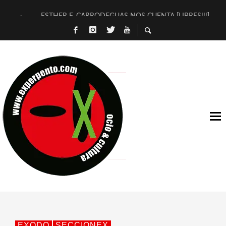
ESTHER F. CARRODEGUAS NOS CUENTA [LIBRES!!!]
[TERRA DE GUAPES] DE SANDRA MONFORT
[ELECTRA JONDA] DE JUAN GUERRERO ZAMORA
TIMBRE 4, LA ESCUELA DEL DIRECTOR TEATRAL CLAUDIO 
30 AÑOS (NO ES NADA) DE LA KATARSIS DEL TOMATAZO
MILITARES JUDÍAS EN #EXVITA
D’BALDOMEROS REINVENTAN [BITÁCORA 3.0] EN EXVITA
MARSHALL FLASH PRESENTA EN EXVITA [RELATIVA SENCILL
JOFRE BARDAGÍ EN EXVITA INTERPRETANDO A SERRAT
YORCH PRESENTA [CURSO DE ARMONÍA PERSECUTORIA] EN
EXODO
SECCIONEX