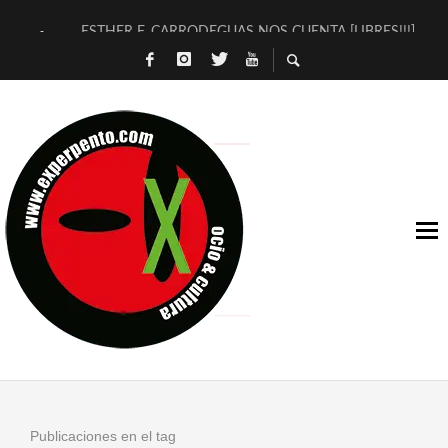
ESTHER F. CARRODEGUAS NOS CUENTA [LIBRES!!!]
[TERRA DE GUAPES] DE SANDRA MONFORT
[ELECTRA JONDA] DE JUAN GUERRERO ZAMORA
TIMBRE 4, LA ESCUELA DEL DIRECTOR TEATRAL CLAUDIO 
30 AÑOS (NO ES NADA) DE LA KATARSIS DEL TOMATAZO
MILITARES JUDÍAS EN #EXVITA
D’BALDOMEROS REINVENTAN [BITÁCORA 3.0] EN EXVITA
MARSHALL FLASH PRESENTA EN EXVITA [RELATIVA SENCILL
JOFRE BARDAGÍ EN EXVITA INTERPRETANDO A SERRAT
YORCH PRESENTA [CURSO DE ARMONÍA PERSECUTORIA] EN
Publicaciones en el tag