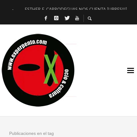
ESTHER F. CARRODEGUAS NOS CUENTA [LIBRES!!!]
[TERRA DE GUAPES] DE SANDRA MONFORT
[ELECTRA JONDA] DE JUAN GUERRERO ZAMORA
TIMBRE 4, LA ESCUELA DEL DIRECTOR TEATRAL CLAUDIO 
30 AÑOS (NO ES NADA) DE LA KATARSIS DEL TOMATAZO
MILITARES JUDÍAS EN #EXVITA
D’BALDOMEROS REINVENTAN [BITÁCORA 3.0] EN EXVITA
MARSHALL FLASH PRESENTA EN EXVITA [RELATIVA SENCILL
JOFRE BARDAGÍ EN EXVITA INTERPRETANDO A SERRAT
YORCH PRESENTA [CURSO DE ARMONÍA PERSECUTORIA] EN
Publicaciones en el tag