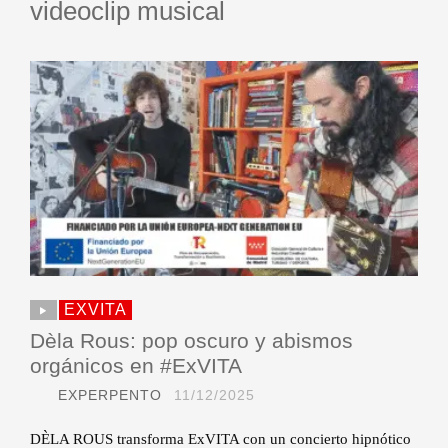
videoclip musical
EXVITA
Dèla Rous: pop oscuro y abismos
orgánicos en #ExVITA
EXPERPENTO
11/12/2025
DÈLA ROUS transforma ExVITA con un concierto hipnótico